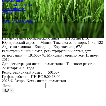
Информация
Доставка и оплата
Схема проезда
Статьи
Наши контакты
+375 (29) 553 46 64
Мы в instagram:
Мы в viber:
Наименование юридического лица — ИП Кутян В.В.
Юридический адрес — Минск, Тикоцкого, 46, корп. 1, кв. 122
Адрес питомника – Колодищи, Короткевича, 67А
Регистрационный номер, регистрирующий орган, дата
регистрации — 191606746, Минский горисполком 11 июля
2012 г.
Дата регистрации интернет-магазина в Торговом реестре —
22 января 2021 года
Регистрационный номер — 501007
График работы— ПН-ВС 9.00-18.00
2026 © Аспро: Next - интернет-магазин
Найти