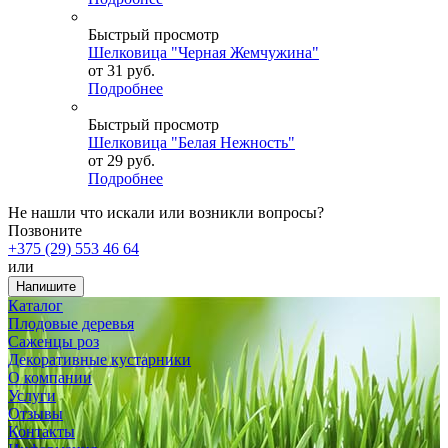
Быстрый просмотр
Шелковица "Черная Жемчужина"
от
31 руб.
Подробнее
Быстрый просмотр
Шелковица "Белая Нежность"
от
29 руб.
Подробнее
Не нашли что искали или возникли вопросы?
Позвоните
+375 (29) 553 46 64
или
Напишите
Каталог
Плодовые деревья
Саженцы роз
Декоративные кустарники
О компании
Услуги
Отзывы
Контакты