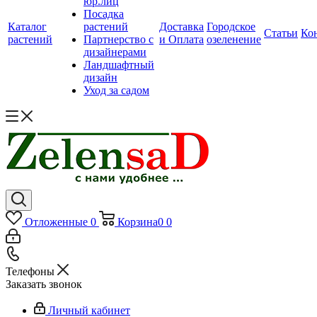
юр.лиц
Посадка
Каталог
растений
Доставка
Городское
Статьи
Ко
растений
Партнерство с
и Оплата
озеленение
дизайнерами
Ландшафтный
дизайн
Уход за садом
Отложенные
0
Корзина
0
0
Телефоны
Заказать звонок
Личный кабинет