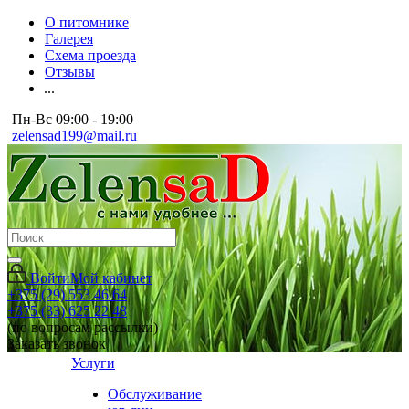
О питомнике
Галерея
Схема проезда
Отзывы
...
Пн-Вс 09:00 - 19:00
zelensad199@mail.ru
Войти
Мой кабинет
+375 (29) 553 46 64
+375 (33) 625 22 48
(по вопросам рассылки)
Заказать звонок
Услуги
Обслуживание