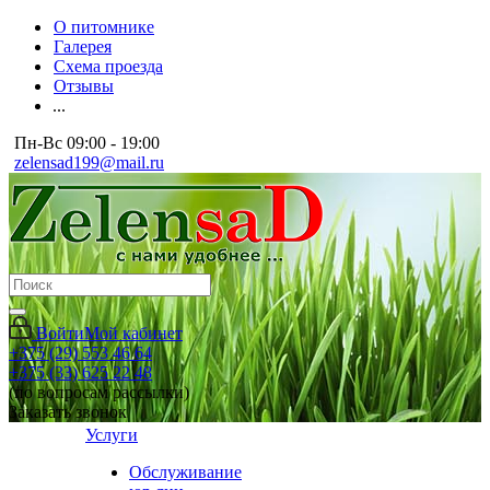
О питомнике
Галерея
Схема проезда
Отзывы
...
Пн-Вс 09:00 - 19:00
zelensad199@mail.ru
Войти
Мой кабинет
+375 (29) 553 46 64
+375 (33) 625 22 48
(по вопросам рассылки)
Заказать звонок
Услуги
Обслуживание