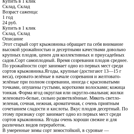
Купить в 1 клик
Склад, Склад
Возраст саженца:
1 год
24
руб.
Купить в 1 клик
Склад, Склад
Описание
Этот старый сорт крыжовника обращает па себя внимание
высокой урожайностью и десертными качествами довольно
крупных плодов, ценен для коллективных и приусадебных
садов.Сорт самоплодный. Время созревания плодов среднее.
По урожайности сорт занимает одно из первых мест среди
сортов крыжовника.Ягоды, крупные (достигают 13—15 г
веса), серовато-зелёные в начале созревания и желтовато-
зелёные при полном созревании, иногда с красноватыми
точками, опушены густыми, короткими волосками; кожица
тонкая. Форма ягод округлая или округло-овальная; жилки
зеленовато-белые, сильно разветвлённые. Мякоть светло-
зеленая, сочная, нежная, ароматичная, с очень приятным
сочетанием сладости и кислоты. Вкус плодов десертный. По
этому признаку сорт занимает одно из первых мест среди
сортов крыжовника. Ягоды очень хороши свежие и для
различных видов переработок.
В умеренные зимы сорт зимостойкий, в суровые —