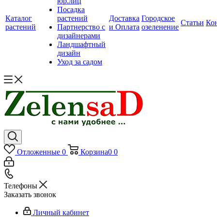
юр.лиц
Посадка
Каталог
растений
Доставка
Городское
Статьи
Ко
растений
Партнерство с
и Оплата
озеленение
дизайнерами
Ландшафтный
дизайн
Уход за садом
Отложенные
0
Корзина
0
0
Телефоны
Заказать звонок
Личный кабинет