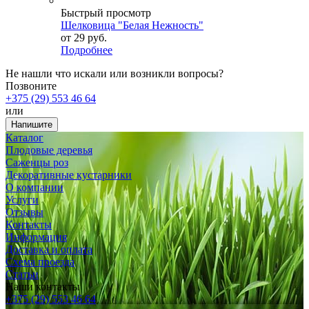
Быстрый просмотр
Шелковица "Белая Нежность"
от
29 руб.
Подробнее
Не нашли что искали или возникли вопросы?
Позвоните
+375 (29) 553 46 64
или
Напишите
Каталог
Плодовые деревья
Саженцы роз
Декоративные кустарники
О компании
Услуги
Отзывы
Контакты
Информация
Доставка и оплата
Схема проезда
Статьи
Наши контакты
+375 (29) 553 46 64